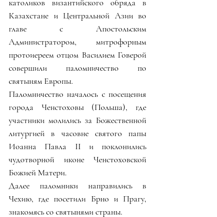
католиков византийского обряда в 
Казахстане и Центральной Азии во 
главе с Апостольским 
Администратором, митрофорным 
протоиереем отцом Василием Говерой 
совершили паломничество по 
святыням Европы.
Паломничество началось с посещения 
города Ченстоховы (Польша), где 
участники молились за Божественной 
литургией в часовне святого папы 
Иоанна Павла II и поклонились 
чудотворной иконе Ченстоховской 
Божией Матери.
Далее паломники направились в 
Чехию, где посетили Брно и Прагу, 
знакомясь со святынями страны.