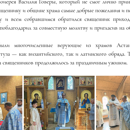
иерея Василия Говеры, который не смог лично принят
ященнику и общине храма самые добрые пожелания и п
ву и всем собравшимся обратился священник прихода
поблагодарил за совместную молитву и пригласив на о
ыли многочисленные верующие из храмов Астаны
уза — как византийского, так и латинского обряда. Т
 священников продолжилось за праздничным ужином.