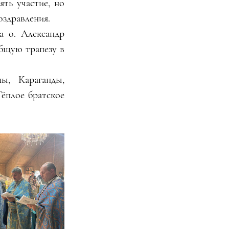
ь участие, но 
оздравления.
 о. Александр 
бщую трапезу в 
, Караганды, 
ёплое братское 