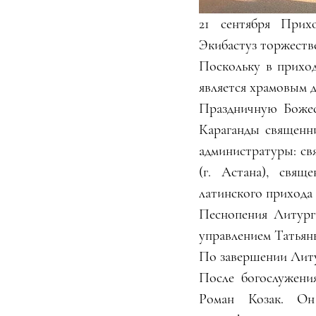
21 сентября Прих
Экибастуз торжеств
Поскольку в приход
является храмовым 
Праздничную Божес
Караганды священн
администратуры: св
(г. Астана), свящ
латинского прихода
Песнопения Литург
управлением Татьян
По завершении Литу
После богослужени
Роман Козак. Он 