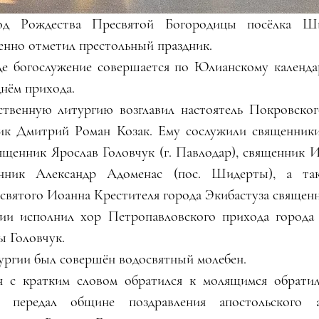
од Рождества Пресвятой Богородицы посёлка Ши
енно отметил престольный праздник. 
е богослужение совершается по Юлианскому календарю
днём прихода.
твенную литургию возглавил настоятель Покровского
ик Дмитрий Роман Козак. Ему сослужили священники
ященник Ярослав Головчук (г. Павлодар), священник 
енник Александр Адоменас (пос. Шидерты), а так
 святого Иоанна Крестителя города Экибастуза священ
ии исполнил хор Петропавловского прихода города 
ы Головчук.
ргии был совершён водосвятный молебен.
я с кратким словом обратился к молящимся обратил
передал общине поздравления апостольского ад