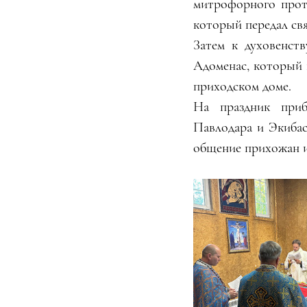
митрофорного прото
который передал св
Затем к духовенст
Адоменас, который 
приходском доме.
На праздник приб
Павлодара и Экибаст
общение прихожан и