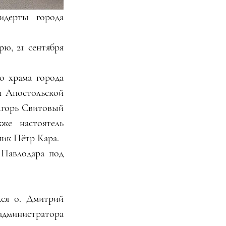
дерты города 
, 21 сентября 
 храма города 
 Апостольской 
Игорь Свитовый 
же настоятель 
ник Пётр Кара.
Павлодара под 
ся о. Дмитрий 
министратора 