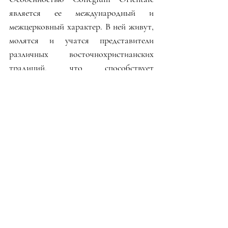
является ее международный и 
межцерковный характер. В ней живут, 
молятся и учатся представители 
различных восточнохристианских 
традиций, что способствует 
углублению взаимного понимания, 
развитию богословского диалога и 
подготовке служителей Церкви к 
пастырскому служению в современном 
мире.
Недавние посты
Смотреть все