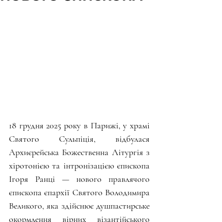
18 грудня 2025 року в Парижі, у храмі 
Святого Сульпіція, відбулася 
Архиєрейська Божественна Літургія з 
хіротонією та інтронізацією єпископа 
Ігоря Ранці — нового правлячого 
єпископа єпархії Святого Володимира 
Великого, яка здійснює душпастирське 
окормлення вірних візантійського 