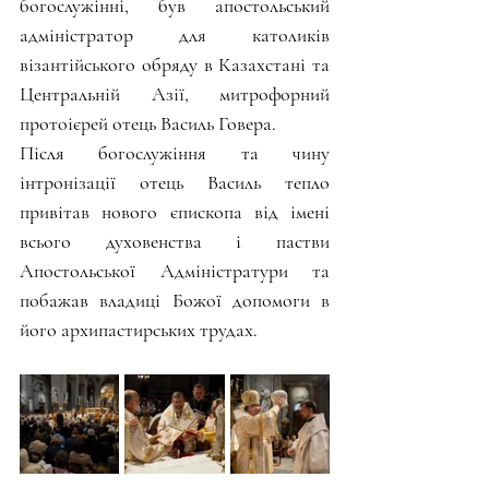
богослужінні, був апостольський 
адміністратор для католиків 
візантійського обряду в Казахстані та 
Центральній Азії, митрофорний 
протоієрей отець Василь Говера.
Після богослужіння та чину 
інтронізації отець Василь тепло 
привітав нового єпископа від імені 
всього духовенства і пастви 
Апостольської Адміністратури та 
побажав владиці Божої допомоги в 
його архипастирських трудах.