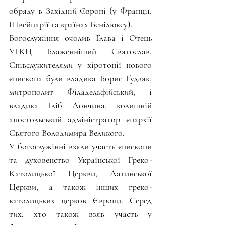
обряду в Західній Європі (у Франції, 
Швейцарії та країнах Бенілюксу).
Богослужіння очолив Глава і Отець 
УГКЦ Блаженніший Святослав. 
Співслужителями у хіротонії нового 
єпископа були владика Борис Ґудзяк, 
митрополит Філадельфійський, і 
владика Гліб Лончина, колишній 
апостольський адміністратор єпархії 
Святого Володимира Великого.
У богослужінні взяли участь єпископи 
та духовенство Української Греко-
Католицької Церкви, Латинської 
Церкви, а також інших греко-
католицьких церков Європи. Серед 
тих, хто також взяв участь у 