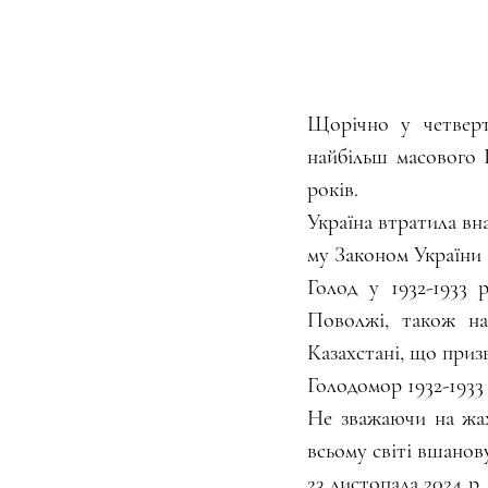
Щорічно у четверт
найбільш масового Г
років.
Україна втратила вн
му Законом України 
Голод у 1932-1933 р
Поволжі, також на
Казахстані, що приз
Голодомор 1932-1933 
Не зважаючи на жахл
всьому світі вшанов
23 листопада 2024 р