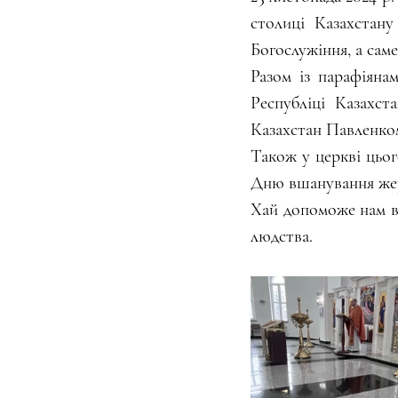
столиці Казахстану
Богослужіння, а саме
Разом із парафіяна
Республіці Казахст
Казахстан Павленко
Також у церкві цьог
Дню вшанування жер
Хай допоможе нам вс
людства.