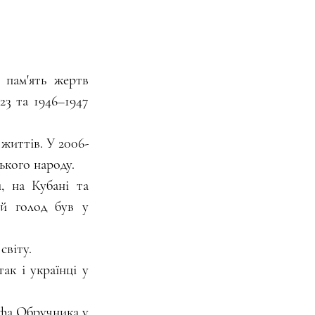
пам'ять жертв 
3 та 1946–1947 
життів. У 2006-
ького народу.
, на Кубані та 
й голод був у 
світу.
ак і українці у 
фа Обручника у 