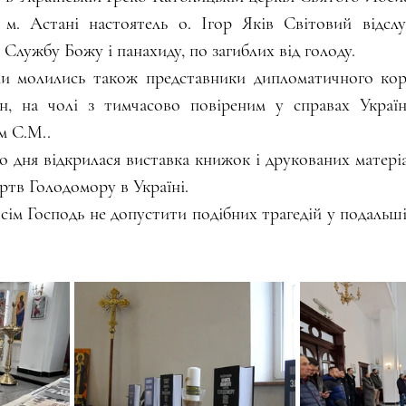
 м. Астані настоятель о. Ігор Яків Світовий відслу
 Службу Божу і панахиду, по загиблих від голоду.
ми молились також представники дипломатичного корп
ан, на чолі з тимчасово повіреним у справах Україн
м С.М..
о дня відкрилася виставка книжок і друкованих матеріал
тв Голодомору в Україні. 
ім Господь не допустити подібних трагедій у подальшій 