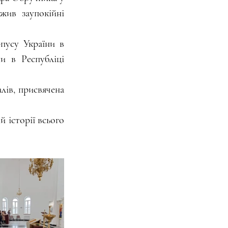
жив заупокійні 
усу України в 
и в Республіці 
ів, присвячена 
історії всього 