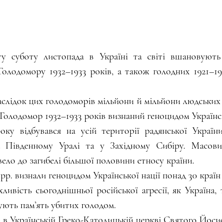
у суботу листопада в Україні та світі вшановують 
олодомору 1932–1933 років, а також голодних 1921–192
аслідок цих голодоморів мільйони й мільйони людських 
Голодомор 1932–1933 років визнаний геноцидом Українс
оку відбувався на усій території радянської України
 Південному Уралі та у Західному Сибіру. Масови
вело до загибелі більшої половини етносу країни.
рр. визнали геноцидом Української нації понад 30 країн 
ивість сьогоднішньої російської агресії, як Україна, т
ують пам’ять убитих голодом.
.  в Українській Греко-Католицькій церкві Святого Йоси