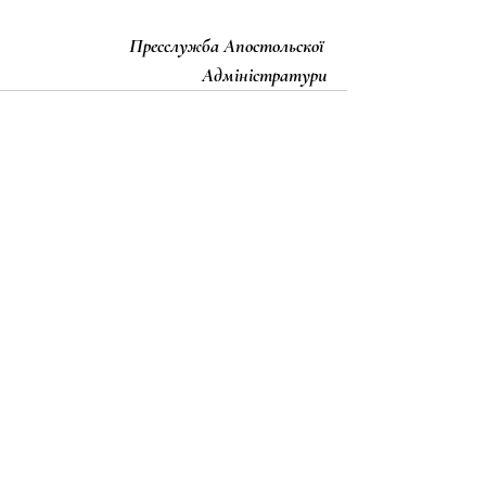
Пресслужба Апостольскої 
Адміністратури
Останні пости
Дивитися всі