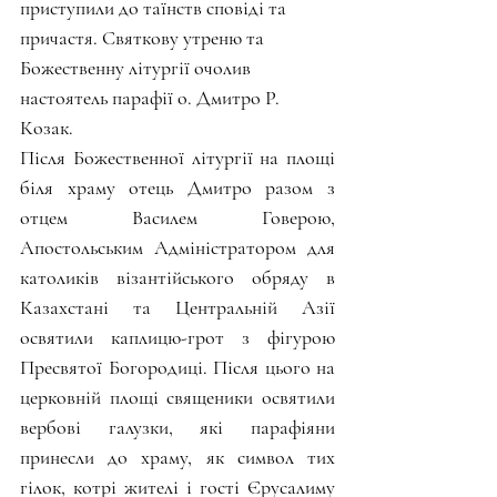
приступили до таїнств сповіді та 
причастя. Святкову утреню та 
Божественну літургії очолив 
настоятель парафії о. Дмитро Р. 
Козак.
Після Божественної літургії на площі 
біля храму отець Дмитро разом з 
отцем Василем Говерою, 
Апостольським Адміністратором для 
католиків візантійського обряду в 
Казахстані та Центральній Азії 
освятили каплицю-грот з фігурою 
Пресвятої Богородиці. Після цього на 
церковній площі священики освятили 
вербові галузки, які парафіяни 
принесли до храму, як символ тих 
гілок, котрі жителі і гості Єрусалиму 