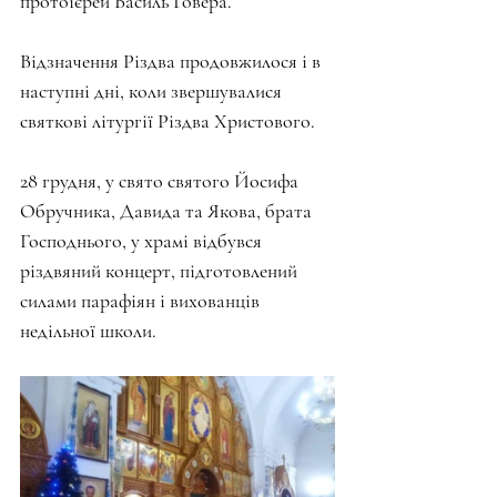
протоієрей Василь Говера. 
Відзначення Різдва продовжилося і в 
наступні дні, коли звершувалися 
святкові літургії Різдва Христового.
28 грудня, у свято святого Йосифа 
Обручника, Давида та Якова, брата 
Господнього, у храмі відбувся 
різдвяний концерт, підготовлений 
силами парафіян і вихованців 
недільної школи.