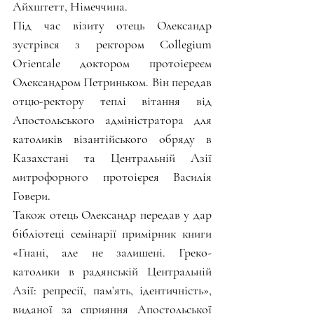
Айхштетт, Німеччина.
Під час візиту отець Олександр 
зустрівся з ректором Collegium 
Orientale доктором протоієреєм 
Олександром Петриньком. Він передав 
отцю-ректору теплі вітання від 
Апостольського адміністратора для 
католиків візантійського обряду в 
Казахстані та Центральній Азії 
митрофорного протоієрея Василія 
Говери.
Також отець Олександр передав у дар 
бібліотеці семінарії примірник книги 
«Гнані, але не залишені. Греко-
католики в радянській Центральній 
Азії: репресії, пам’ять, ідентичність», 
виданої за сприяння Апостольської 