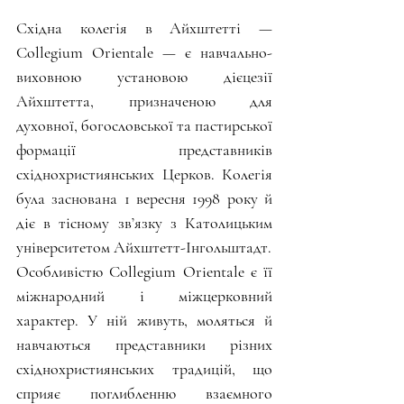
Східна колегія в Айхштетті — 
Collegium Orientale — є навчально-
виховною установою дієцезії 
Айхштетта, призначеною для 
духовної, богословської та пастирської 
формації представників 
східнохристиянських Церков. Колегія 
була заснована 1 вересня 1998 року й 
діє в тісному зв’язку з Католицьким 
університетом Айхштетт-Інгольштадт.
Особливістю Collegium Orientale є її 
міжнародний і міжцерковний 
характер. У ній живуть, моляться й 
навчаються представники різних 
східнохристиянських традицій, що 
сприяє поглибленню взаємного 